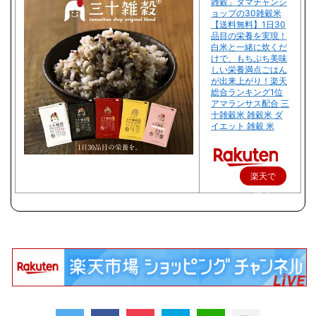
雑穀」タマチャンシ
ョップの30雑穀米
【送料無料】1日30
品目の栄養を実現！
白米と一緒に炊くだ
けで、もちぷち美味
しい栄養満点ごはん
が出来上がり！楽天
総合ランキング1位
アマランサス配合 三
十雑穀米 雑穀米 ダ
イエット 雑穀 米
楽天で
購入