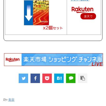
楽天で
購入
-
美容