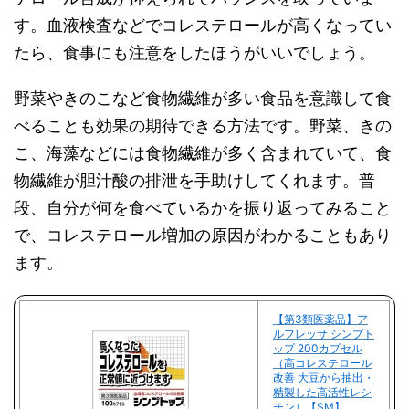
す。血液検査などでコレステロールが高くなってい
たら、食事にも注意をしたほうがいいでしょう。
野菜やきのこなど食物繊維が多い食品を意識して食
べることも効果の期待できる方法です。野菜、きの
こ、海藻などには食物繊維が多く含まれていて、食
物繊維が胆汁酸の排泄を手助けしてくれます。普
段、自分が何を食べているかを振り返ってみること
で、コレステロール増加の原因がわかることもあり
ます。
【第3類医薬品】ア
ルフレッサ シンプト
ップ 200カプセル
（高コレステロール
改善 大豆から抽出・
精製した高活性レシ
チン）【SM】