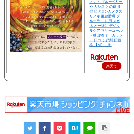
メント ブルーベリー
や カシス との併用
◎ ビタミンA メグス
リノキ 亜鉛酵母 ブ
ルーライト 用 メガ
ネ と一緒に デジタ
ルケア マリーゴール
ド抽出物 オーガラン
ド 口コミ 評判 低価
格 【M】 _JH
楽天で
購入